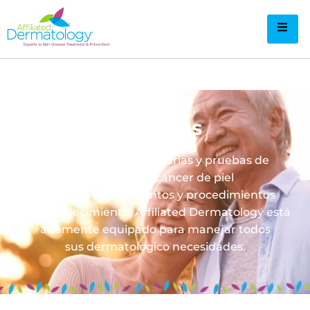
Servicios
Desde revisiones rutinarias y pruebas de
detección del cáncer de piel
hasta
acné
tratamientos y procedimientos
antienvejecimiento, Affiliated Dermatology está
altamente equipado para manejar todos
sus
dermatológico
necesidades.